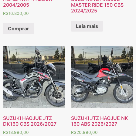
2004/2005
MASTER RIDE 150 CBS
2024/2025
R$
16.800,00
Leia mais
Comprar
SUZUKI HAOJUE JTZ
SUZUKI JTZ HAOJUE NK
DK160 CBS 2026/2027
160 ABS 2026/2027
R$
18.990,00
R$
20.990,00