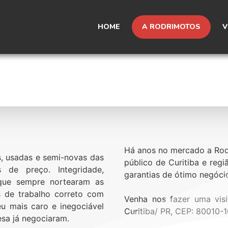
HOME
A RODRIMOTOS
V
Há anos no mercado a
Rod
, usadas e semi-novas das
público de
Curitiba
e regi
 de preço. Integridade,
garantias de ótimo negócio
 que sempre nortearam as
s de trabalho correto com
Venha nos fazer uma vis
u mais caro e inegociável
Curitiba/ PR, CEP: 80010-1
esa já negociaram.